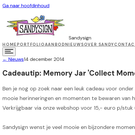
Ga naar hoofdinhoud
Sandysign
HOME
PORTFOLIO
AANBOD
NIEUWS
OVER SANDY
CONTAC
←
Nieuws
14 december 2014
Cadeautip: Memory Jar 'Collect Mome
Ben je nog op zoek naar een leuk cadeau voor onder
mooie herinneringen en momenten te bewaren van he
Verkrijgbaar via onze webshop voor 15,- euro p/stuk (i
Sandysign wenst je veel mooie en bijzondere momen