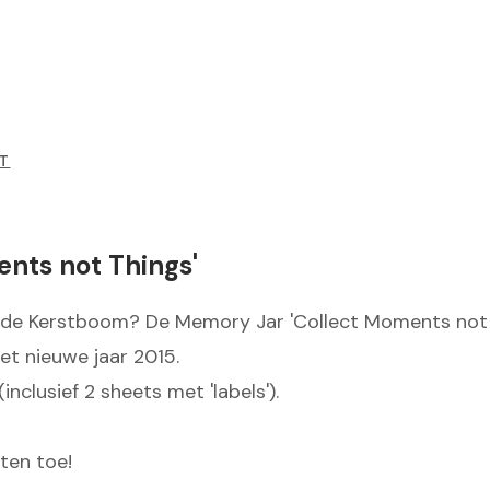
T
nts not Things'
 de Kerstboom? De Memory Jar 'Collect Moments not T
t nieuwe jaar 2015.
nclusief 2 sheets met 'labels').
ten toe!