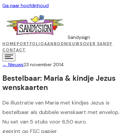
Ga naar hoofdinhoud
Sandysign
HOME
PORTFOLIO
AANBOD
NIEUWS
OVER SANDY
CONTACT
←
Nieuws
23 november 2014
Bestelbaar: Maria & kindje Jezus
wenskaarten
De illustratie van Maria met kindjes Jezus is
bestelbaar als dubbele wenskaart met envelop.
Nu set van 5 stuks voor 6,50 euro.
geprint op FSC papier.