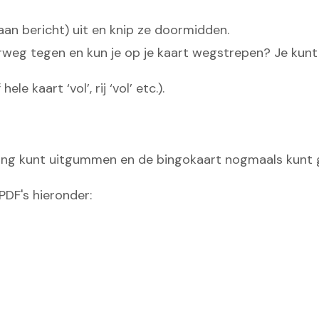
an bericht) uit en knip ze doormidden.
erweg tegen en kun je op je kaart wegstrepen? Je kunt
e kaart ‘vol’, rij ‘vol’ etc.).
kening kunt uitgummen en de bingokaart nogmaals kunt 
DF's hieronder: