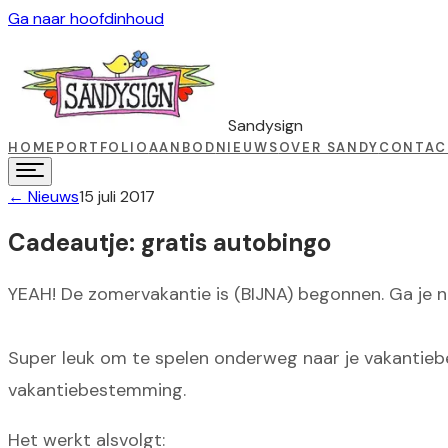
Ga naar hoofdinhoud
Sandysign
HOME
PORTFOLIO
AANBOD
NIEUWS
OVER SANDY
CONTAC
←
Nieuws
15 juli 2017
Cadeautje: gratis autobingo
YEAH! De zomervakantie is (BIJNA) begonnen. Ga je 
Super leuk om te spelen onderweg naar je vakantie
vakantiebestemming.
Het werkt alsvolgt: