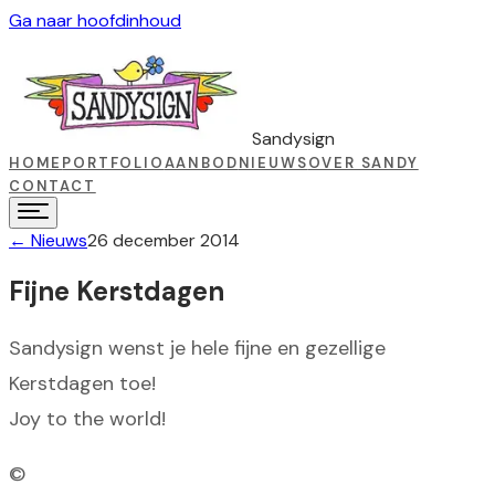
Ga naar hoofdinhoud
Sandysign
HOME
PORTFOLIO
AANBOD
NIEUWS
OVER SANDY
CONTACT
←
Nieuws
26 december 2014
Fijne Kerstdagen
Sandysign wenst je hele fijne en gezellige
Kerstdagen toe!
Joy to the world!
©