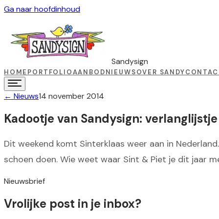
Ga naar hoofdinhoud
Sandysign
HOME
PORTFOLIO
AANBOD
NIEUWS
OVER SANDY
CONTAC
←
Nieuws
14 november 2014
Kadootje van Sandysign: verlanglijstje
Dit weekend komt Sinterklaas weer aan in Nederland. D
schoen doen. Wie weet waar Sint & Piet je dit jaar me
Nieuwsbrief
Vrolijke post in je inbox?