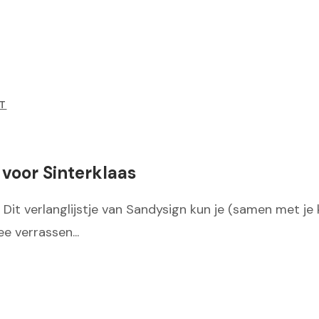
T
 voor Sinterklaas
it verlanglijstje van Sandysign kun je (samen met je ki
e verrassen...