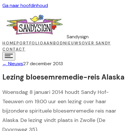
Ga naar hoofdinhoud
Sandysign
HOME
PORTFOLIO
AANBOD
NIEUWS
OVER SANDY
CONTACT
←
Nieuws
27 december 2013
Lezing bloesemremedie-reis Alaska
Woensdag 8 januari 2014 houdt Sandy Hof-
Teeuwen om 19.00 uur een lezing over haar
bijzondere spirituele bloesemremedie reis naar
Alaska. De lezing vindt plaats in Zwolle (De
Doornweg 35).