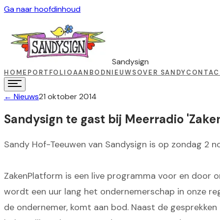
Ga naar hoofdinhoud
Sandysign
HOME
PORTFOLIO
AANBOD
NIEUWS
OVER SANDY
CONTAC
←
Nieuws
21 oktober 2014
Sandysign te gast bij Meerradio 'Zak
Sandy Hof-Teeuwen van Sandysign is op zondag 2 no
ZakenPlatform is een live programma voor en door 
wordt een uur lang het ondernemerschap in onze re
de ondernemer, komt aan bod. Naast de gesprekken me