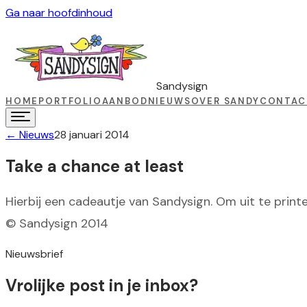
Ga naar hoofdinhoud
Sandysign
HOME
PORTFOLIO
AANBOD
NIEUWS
OVER SANDY
CONTAC
←
Nieuws
28 januari 2014
Take a chance at least
Hierbij een cadeautje van Sandysign. Om uit te print
© Sandysign 2014
Nieuwsbrief
Vrolijke post in je inbox?